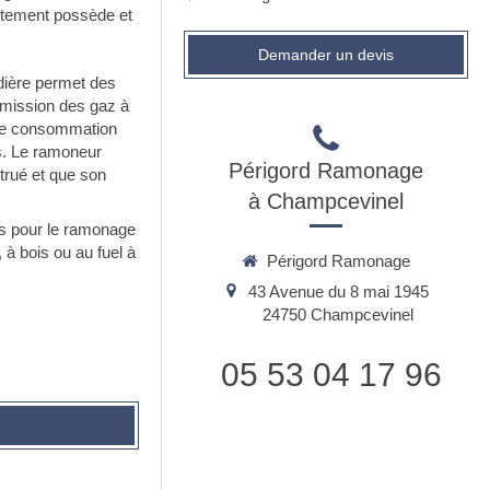
rtement possède et
Demander un devis
udière permet des
émission des gaz à
 une consommation
s. Le ramoneur
Périgord Ramonage
trué et que son
à Champcevinel
s pour le ramonage
à bois ou au fuel à
Périgord Ramonage
43 Avenue du 8 mai 1945
24750
Champcevinel
05 53 04 17 96